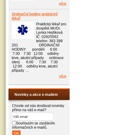
více
Ordinační hodiny praktický
lékař
Praktický lékař pro
dospělé MUDr.
Lenka Hejlíková
IČ: 02825562
telefon: 383 398
201 ORDINAČNÍ
HODINY pondělí 6:00
7:30 7:30 12:00 odběry
krve, akutní případy ordinace
úterý 6:00 7:30 7:30
12:00 odběry krve, akutní
případy ...
více
Novinky a akce e-mailem
Chcete od nás dostávat novinky
přímo na váš e-mail?
Souhlasím se zasíláním
informačních e-mailů.