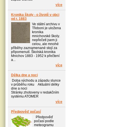
více
Kronika školy - o životě v obci
od r. 1883
Ve státní archivu v
Třeboni je uložena
kronika
mnichovské školy.
nepřečetl jsem ji
celou, ale mnohé
příběhy zaznamenané stojí za
připomenutí. Školská kronika
Mnichov 1883 - 1952 k přečtení
a...
více
Délka dne a noci
Doba východu a západu slunce
v průběhu roku Aktuální délky
dne a noci
Stránky zhotoveny v redakčním
systému ATOMER
více
Předpověď počasí
Předpověď
počasí podle
meteogramu