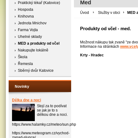
Med
Praktický lékař (Katovice)
Hospoda
Úvod
Služby v obci
MED a
Knihovna
Jednota Mnichov
Produkty od včel - med.
Farma Vojta
Uhelné sklady
Možnost nákupu tak zvaně "ze dvo
MED a produkty od včel
Informace na stránkách
www.vcely
Nakupujte lokálně
Krty - Hradec
Škola
Řemesla
Sběrný dvůr Katovice
Novinky
Délka dne a noci
Stojí za to podívat
se jak je to s
délkou dne a noci.
https://www.halamky.cz/meteo/sun.php
https://www.meteogram.cz/vychod-
zapad-slunce/