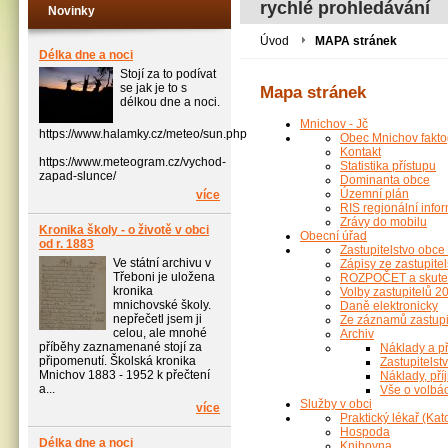
rychlé prohledávání
Novinky
Úvod
MAPA stránek
Délka dne a noci
Stojí za to podívat
se jak je to s
Mapa stránek
délkou dne a noci.
Mnichov - Jč
https://www.halamky.cz/meteo/sun.php
Obec Mnichov fakto
Kontakt
https://www.meteogram.cz/vychod-
Statistika přístupu
zapad-slunce/
Dominanta obce
Územní plán
více
RIS regionální info
Zrávy do mobilu
Kronika školy - o životě v obci
Obecní úřad
od r. 1883
Zastupitelstvo obce
Ve státní archivu v
Zápisy ze zastupitel
Třeboni je uložena
ROZPOČET a skute
kronika
Volby zastupitelů 2
mnichovské školy.
Daně elektronicky
nepřečetl jsem ji
Ze záznamů zastupi
celou, ale mnohé
Archiv
příběhy zaznamenané stojí za
Náklady a p
připomenutí. Školská kronika
Zastupitelst
Mnichov 1883 - 1952 k přečtení
Náklady, př
a...
Vše o volbác
Služby v obci
více
Praktický lékař (Kat
Hospoda
Délka dne a noci
Knihovna