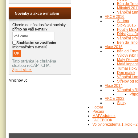
Běh do Trno
Mikuláš 201
Vánoční turna
Novinky a akce e-mailem
AKCE 2016
Sedma
Chcete od nás dostávat novinky
Šipky 2016
přímo na váš e-mail?
Pouť v Mnic
Dětský maška
Vánoční stř
Běh do Trno
Souhlasím se zasíláním
Akce 2015
informačních e-mailů.
běh od Trno
Výlovy rybní
Malý Oktobe
Tato stránka je chráněna
Malá kopan
službou reCAPTCHA.
Turnaj šipky
Zjistit více.
Den matek
Vánoční turna
Mnichov Jc
Střelby od r
Akce 2014
Vánoční stří
Přip
AKCE 2022
Šipky
Fotbal
Počasí
MAPA stránek
FACEBOOK
Volby prezidenta 1. kolo - 