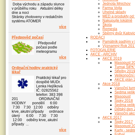
Jednota Mnichov
Doba východu a západu slunce
Farma Vojta
v průběhu roku Aktuální délky
Uhelné sklady
dne a noci
MED a produkty od 
Stránky zhotoveny v redakčním
Nakupujte lokálně
systému ATOMER
Škola
více
Řemesla
Sběrný dvůr Katovi
Předpověď počasí
RODÁCI
Památník padlým v I
Předpověď
Významný Rok 2017
počasí podle
FOTOGALERIE
meteogramu
AKCE - ARCHIV
více
AKCE 2019
Masopust 2
Turnaj ŠIPK
Ordinační hodiny praktický
Střelby 201
lékař
Velikonoční
Praktický lékař pro
AKCE plán 
dospělé MUDr.
Akce 2018
Lenka Hejlíková
Vánoční turn
IČ: 02825562
Sedma velik
telefon: 383 398
Masopust
201 ORDINAČNÍ
Šipky 2018
HODINY pondělí 6:00
Sedma velik
7:30 7:30 12:00 odběry
Dětský den 
krve, akutní případy ordinace
Vánoční akc
úterý 6:00 7:30 7:30
AKCE 2017
12:00 odběry krve, akutní
Šipky 2017
případy ...
Masopust 2
více
Karty - sed
Fotbal